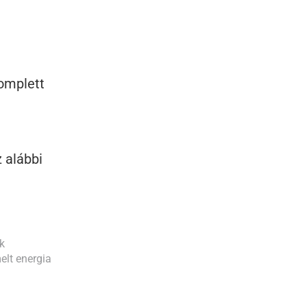
komplett
 alábbi
k
lt energia