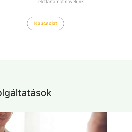
élettartamot növelünk.
Kapcsolat
lgáltatások