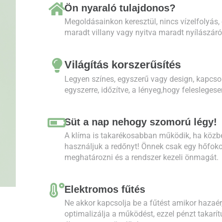
Ön nyaraló tulajdonos?
Megoldásainkon keresztül, nincs vízelfolyás,
maradt villany vagy nyitva maradt nyílászáró
Világítás korszerűsítés
Legyen színes, egyszerű vagy design, kapcso
egyszerre, időzítve, a lényeg,hogy feleslegese
Süt a nap nehogy szomorú légy!
A klíma is takarékosabban működik, ha közb
használjuk a redőnyt! Önnek csak egy hőfokot
meghatározni és a rendszer kezeli önmagát.
Elektromos fűtés
Ne akkor kapcsolja be a fűtést amikor hazaér
optimalizálja a működést, ezzel pénzt takarí