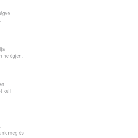
 égve
.
lja
n ne égjen.
en
 kell
,
tunk meg és