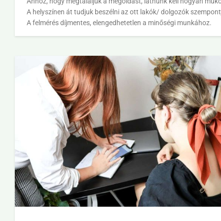
Ahhoz, hogy megtaláljuk a megoldást, látnunk kell hogyan műkö
A helyszínen át tudjuk beszélni az ott lakók/ dolgozók szempontj
A felmérés díjmentes, elengedhetetlen a minőségi munkához.