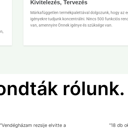
Kivitelezés, Tervezés
Márkafüggetlen termékpalettával dolgozunk, hogy az e
igényekre tudjunk koncentrálni. Nincs 500 funkciós rend
van, amennyire Önnek igénye és szüksége van.
n,
ondták rólunk.
"Vendégházam rezsije elvitte a
"18 db o