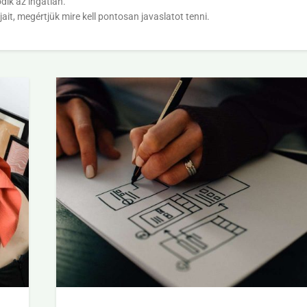
dik az ingatlan.
ait, megértjük mire kell pontosan javaslatot tenni.