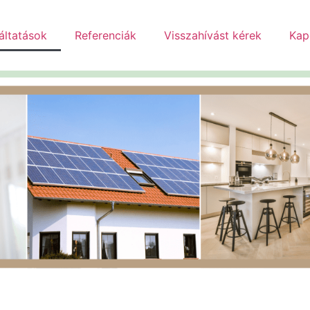
áltatások
Referenciák
Visszahívást kérek
Kap